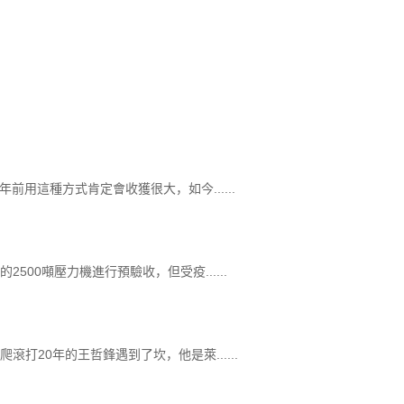
用這種方式肯定會收獲很大，如今......
00噸壓力機進行預驗收，但受疫......
20年的王哲鋒遇到了坎，他是萊......