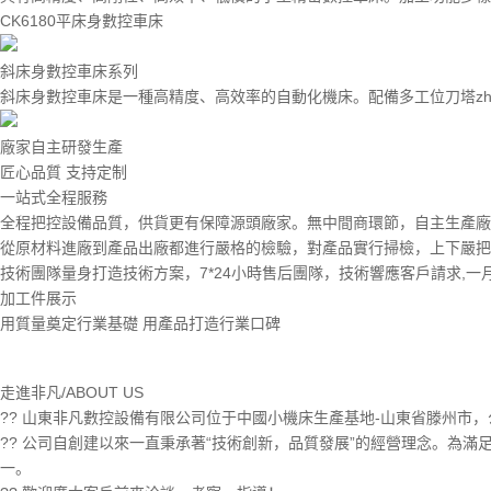
CK6180平床身數控車床
斜床身數控車床系列
斜床身數控車床是一種高精度、高效率的自動化機床。配備多工位刀塔zhi
廠家自主研發生產
匠心品質 支持定制
一站式全程服務
全程把控設備品質，供貨更有保障源頭廠家。無中間商環節，自主生產廠
從原材料進廠到產品出廠都進行嚴格的檢驗，對產品實行掃檢，上下嚴把
技術團隊量身打造技術方案，7*24小時售后團隊，技術響應客戶請求,
加工件展示
用質量奠定行業基礎 用產品打造行業口碑
走進非凡
/ABOUT US
?? 山東非凡數控設備有限公司位于中國小機床生產基地-山東省滕州市
?? 公司自創建以來一直秉承著“技術創新，品質發展”的經營理念。
一。