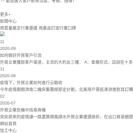
?? 歡迎廣大客戶前來洽談、考察、指導！
更多+
新聞中心
用質量奠定行業基礎 用產品打造行業口碑
11
2020-09
如何做好外貿客戶引流
外貿企業獲取客戶渠道，主流的大約友三種： A：會展形式，話說在十多年前
11
2020-08
疫情下，外貿企業如何進行云驗收
今年疫情期間濟南二機床集團按原定計劃，北美用戶需抵達濟南對其訂購的25
02
2020-07
外貿企業危機中找尋商機
突如其來的疫情讓一路還算順風順水外貿企業遭遇挫折，在出口貿易圈摸爬滾打
網站首頁
加工中心