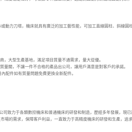
或動力刀塔，機床就具有廣泛的加工藝性能，可加工直線圓柱、斜線圓柱、圓弧
商，大型生產基地，滿足項目質量不通需求，量大從優。
質量關，不讓一件不合格的產品出公司，讓用戶滿意是對客戶的承諾。
一月內配件如有質量問題免費更換全新配件。
，公司致力于各類數控機床和普通機床的研發和制造，歷經多年發展，現已
為滿足市場的需求，保障客戶利益，一直致力于高精度機床的研發和生產，