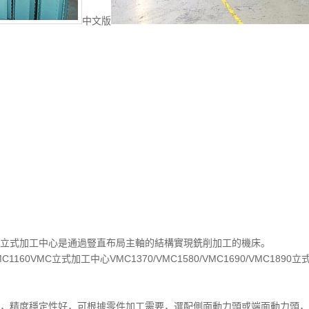
中文版
立式加工中心是通過豎直布局主軸的結構實現銑削加工的機床。
/VMC1160VMC立式加工中心VMC1370/VMC1580/VMC1690/VMC189
，精度穩定性好，可根據零件加工需要，選配側面動力頭或端面動力頭，