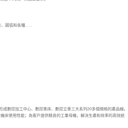
和各種......
形成數控加工中心、數控車床、數控立車三大系列20多個規格的產品線。
追求機床使用性能；為客戶提供精良的工業母機，解決生產和效率的高效統