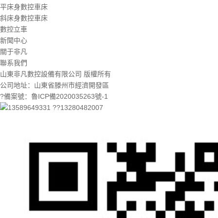
平床身數控車床
斜床身數控車床
數控立車
新聞中心
關于非凡
聯系我們
山東非凡數控設備有限公司 版權所有
公司地址：山東省滕州市經濟開發區
?備案號：魯ICP備2020035263號-1
13589649331 ??13280482007